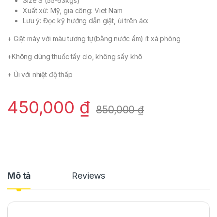
Size S (55-63kgs)
Xuất xứ: Mỹ, gia công: Viet Nam
Lưu ý: Đọc kỹ hướng dẫn giặt, ủi trên áo:
+ Giặt máy với màu tương tự(bằng nước ấm) ít xà phòng
+Không dùng thuốc tẩy clo, không sấy khô
+ Ủi với nhiệt độ thấp
450,000
₫
850,000
₫
Mô tả
Reviews