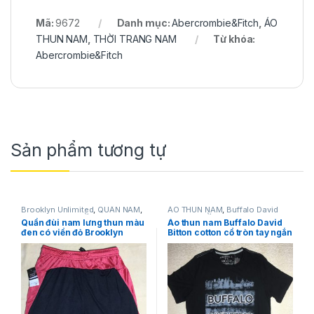
Mã:
9672
Danh mục:
Abercrombie&Fitch
,
ÁO
THUN NAM
,
THỜI TRANG NAM
Từ khóa:
Abercrombie&Fitch
Sản phẩm tương tự
Brooklyn Unlimited
,
QUẦN NAM
,
ÁO THUN NAM
,
Buffalo David
SHORT NAM
,
THỜI TRANG NAM
Bitton
,
THỜI TRANG NAM
Quần đùi nam lưng thun màu
Áo thun nam Buffalo David
đen có viền đỏ Brooklyn
Bitton cotton cổ tròn tay ngắn
Unlimited size M
màu đen size S chính hãng
hàng mỹ