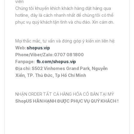
viên
Chúng tôi khuyến khích khách hàng đặt hàng qua
hotline, đây là cách nhanh nhất để chúng tôi có thể
phục vụ quý khách tận tình và chu đáo. Xin cám ơn.
Mọi thắc mắc, tư vấn và đóng góp ý kiến xin liên hệ:
Web:
shopus.vip
Phone/Viber/Zalo: 0707 08 1800
Fanpage:
fb.com/shopus.vip
Địa chỉ: S502 Vinhomes Grand Park, Nguyễn
Xiển, TP. Thủ Đức, Tp Hồ Chí Minh
NHẬN ORDER TẤT CẢ HÀNG HÓA CÓ BÁN TẠI MỸ
ShopUS HÂN HẠNH ĐƯỢC PHỤC VỤ QUÝ KHÁCH !