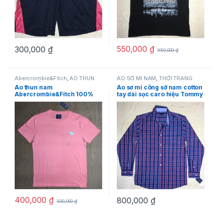
550,000
₫
300,000
₫
950,000
₫
Abercrombie&Fitch
,
ÁO THUN
ÁO SƠ MI NAM
,
THỜI TRANG
NAM
,
THỜI TRANG NAM
NAM
,
Tommy Hilfiger
Áo thun nam
Áo sơ mi công sở nam cotton
Abercrombie&Fitch 100%
tay dài sọc caro hiệu Tommy
cotton cổ tròn ngắn tay màu
Hilfiger size 18
cà rốt size S chính hãng
hàng mỹ
400,000
₫
800,000
₫
500,000
₫