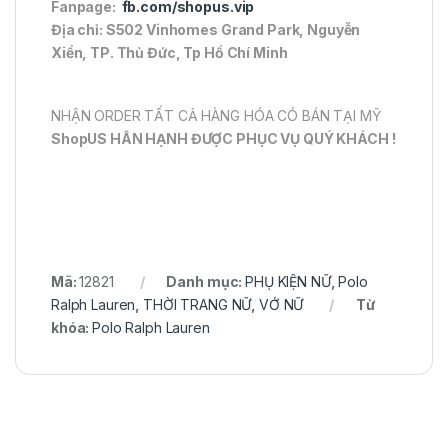
Fanpage:
fb.com/shopus.vip
Địa chỉ: S502 Vinhomes Grand Park, Nguyễn
Xiển, TP. Thủ Đức, Tp Hồ Chí Minh
NHẬN ORDER TẤT CẢ HÀNG HÓA CÓ BÁN TẠI MỸ
ShopUS HÂN HẠNH ĐƯỢC PHỤC VỤ QUÝ KHÁCH !
Mã:
12821
Danh mục:
PHỤ KIỆN NỮ
,
Polo
Ralph Lauren
,
THỜI TRANG NỮ
,
VỚ NỮ
Từ
khóa:
Polo Ralph Lauren