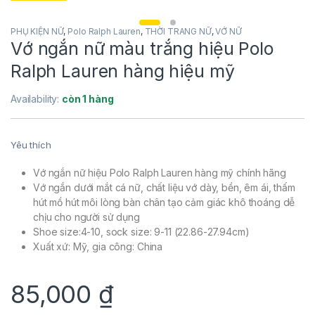
PHỤ KIỆN NỮ
,
Polo Ralph Lauren
,
THỜI TRANG NỮ
,
VỚ NỮ
Vớ ngắn nữ màu trắng hiệu Polo
Ralph Lauren hàng hiệu mỹ
Availability:
còn 1 hàng
Yêu thích
Vớ ngắn nữ hiệu Polo Ralph Lauren hàng mỹ chính hãng
Vớ ngắn dưới mắt cá nữ, chất liệu vớ dày, bền, êm ái, thấm
hút mồ hút môi lòng bàn chân tạo cảm giác khô thoáng dễ
chịu cho người sử dụng
Shoe size:4-10, sock size: 9-11 (22.86-27.94cm)
Xuất xứ: Mỹ, gia công: China
85,000
₫