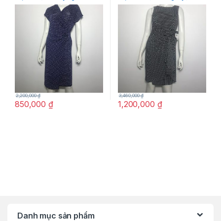
xanh chấm bi trắng size 6
đen họa tiết ô vuông trắng
chính hãng
size 4P chính hãng
2,200,000
₫
3,460,000
₫
850,000
₫
1,200,000
₫
Danh mục sản phẩm