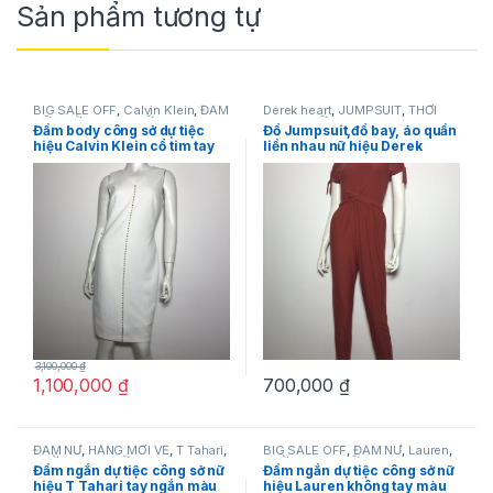
Sản phẩm tương tự
BIG SALE OFF
,
Calvin Klein
,
ĐẦM
Derek heart
,
JUMPSUIT
,
THỜI
NỮ
,
THỜI TRANG NỮ
TRANG NỮ
Đầm body công sở dự tiệc
Đồ Jumpsuit,đồ bay, áo quần
hiệu Calvin Klein cổ tim tay
liền nhau nữ hiệu Derek
ngắn màu trắng size 2 chính
heart tay ngắn có nơ màu
hãng
nâu đỏ size S chính hãng
3,100,000
₫
1,100,000
₫
700,000
₫
ĐẦM NỮ
,
HÀNG MỚI VỀ
,
T Tahari
,
BIG SALE OFF
,
ĐẦM NỮ
,
Lauren
,
THỜI TRANG NỮ
THỜI TRANG NỮ
Đầm ngắn dự tiệc công sở nữ
Đầm ngắn dự tiệc công sở nữ
hiệu T Tahari tay ngắn màu
hiệu Lauren không tay màu