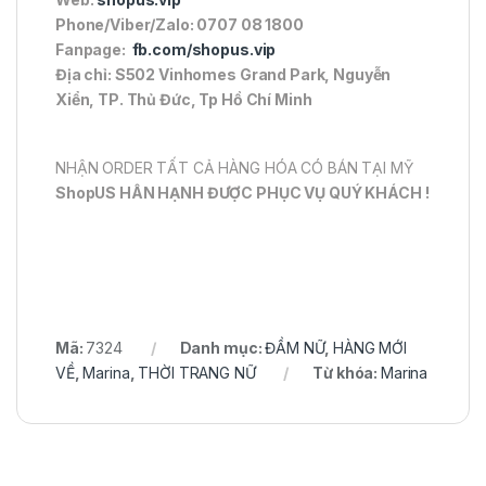
Phone/Viber/Zalo: 0707 08 1800
Fanpage:
fb.com/shopus.vip
Địa chỉ: S502 Vinhomes Grand Park, Nguyễn
Xiển, TP. Thủ Đức, Tp Hồ Chí Minh
NHẬN ORDER TẤT CẢ HÀNG HÓA CÓ BÁN TẠI MỸ
ShopUS HÂN HẠNH ĐƯỢC PHỤC VỤ QUÝ KHÁCH !
Mã:
7324
Danh mục:
ĐẦM NỮ
,
HÀNG MỚI
VỀ
,
Marina
,
THỜI TRANG NỮ
Từ khóa:
Marina