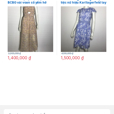
BCBG vải voan cổ yếm hở
tiệc nữ hiệu Karllagerfeld tay
lưng in hoa size 4 chính
ngắn màu xanh họa tiết hoa
hãng
size 4 chính hãng
2,900,000
₫
4,100,000
₫
1,400,000
₫
1,500,000
₫