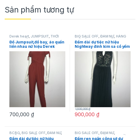
Sản phẩm tương tự
Derek heart
,
JUMPSUIT
,
THỜI
BIG SALE OFF
,
ĐẦM NỮ
,
HÀNG
TRANG NỮ
MỚI VỀ
,
Nightway
,
THỜI TRANG
Đồ Jumpsuit,đồ bay, áo quần
Đầm dài dự tiệc nữ hiệu
NỮ
liền nhau nữ hiệu Derek
Nightway đính kim sa cổ yếm
heart tay ngắn có nơ màu
không tay khoét ngực màu
nâu đỏ size S chính hãng
xanh size 8P chính hãng
1,500,000
₫
700,000
₫
900,000
₫
BCBG
,
BIG SALE OFF
,
ĐẦM NỮ
,
BIG SALE OFF
,
ĐẦM NỮ
,
THỜI TRANG NỮ
Karllagerfeld
,
THỜI TRANG NỮ
Đầm dài dự tiệc nữ hiệu
Đầm ren ngắn công sở dự