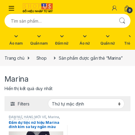
Skip to navigation
Skip to content
0
Tìm kiếm:
Áo nam
Quần nam
Đầm nữ
Áo nữ
Quần nữ
Trẻ e
Trang chủ
Shop
Sản phẩm được gắn thẻ “Marina”
Marina
Hiển thị kết quả duy nhất
Filters
ĐẦM NỮ
,
HÀNG MỚI VỀ
,
Marina
,
THỜI TRANG NỮ
Đầm dự tiệc nữ hiệu Marina
đính kim sa tay ngắn màu
xanh đậm size 4 chính hãng