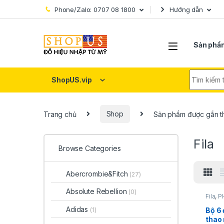
Skip to navigation
Skip to content
Phone/Zalo: 0707 08 1800
Hướng dẫn
Sản phẩ
Search fo
ShopUS.vip
Trang chủ
Shop
Sản phẩm được gắn th
Fila
Browse Categories
Abercrombie&Fitch
(27)
Absolute Rebellion
(0)
Fila
,
P
TRAN
Adidas
Bộ 6 
(1)
thao 