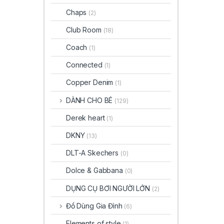
Chaps
(2)
Club Room
(18)
Coach
(1)
Connected
(1)
Copper Denim
(1)
DÀNH CHO BÉ
(129)
Derek heart
(1)
DKNY
(13)
DLT-A Skechers
(0)
Dolce & Gabbana
(0)
DỤNG CỤ BƠI NGƯỜI LỚN
(2)
Đồ Dùng Gia Đình
(6)
Elements of style
(1)