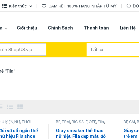
Kiến thức
CAM KẾT 100% HÀNG NHẬP TỪ MỸ
ĐỔ
m
Giới thiệu
Chính Sách
Thanh toán
Liên Hệ
r:
ẻ “Fila”
HỤ KIỆN NỮ
,
THỜI
BÉ TRAI
,
BIG SALE OFF
,
Fila
,
BÉ GÁI
,
B
G NỮ
,
VỚ NỮ
GIÀY DÉP
,
GIÀY DÉP NỮ
,
PHỤ
BÉ
,
Fila
,
KIỆN NỮ
,
THỜI TRANG NỮ
đôi vớ cổ ngắn thể
Giày sneaker thể thao
Giày s
nữ hiệu Fila shoe
nữ hiệu Fila đẹp màu đỏ
trẻ em 