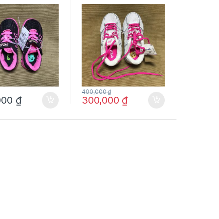
n đế giày màu
Fila màu trắng size (US)
ze (US) 7 ½
12 hàng mỹ chính hãng
hãng
400,000
₫
000
₫
300,000
₫