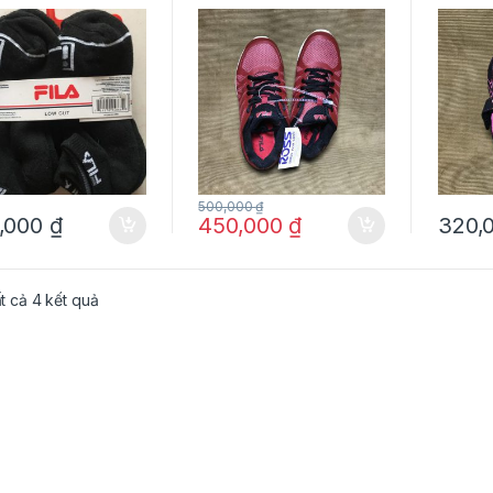
10-4 chính hãng
size 4 chính hãng
màu đe
hồng si
chính 
500,000
₫
,000
₫
450,000
₫
320,
ất cả 4 kết quả