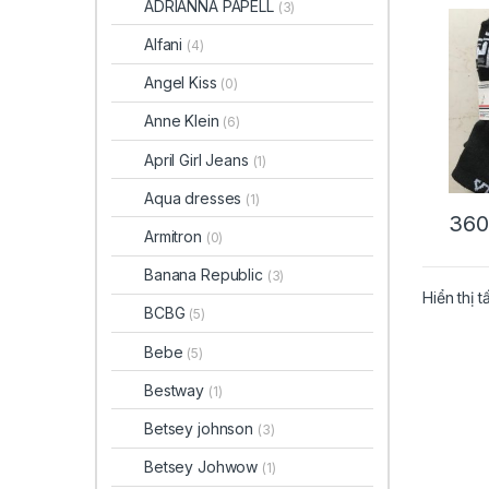
ADRIANNA PAPELL
(3)
size 
Alfani
(4)
Angel Kiss
(0)
Anne Klein
(6)
April Girl Jeans
(1)
Aqua dresses
(1)
360
Armitron
(0)
Banana Republic
(3)
Hiển thị t
BCBG
(5)
Bebe
(5)
Bestway
(1)
Betsey johnson
(3)
Betsey Johwow
(1)