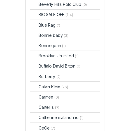
Beverly Hills Polo Club
(0)
BIG SALE OFF
(114)
Blue Rag
(1)
Bonnie baby
(3)
Bonnie jean
(1)
Brooklyn Unlimited
(1)
Buffalo David Bitton
(1)
Burberry
(2)
Calvin Klein
(26)
Carmen
(0)
Carter's
(7)
Catherine malandrino
(1)
CeCe
(7)