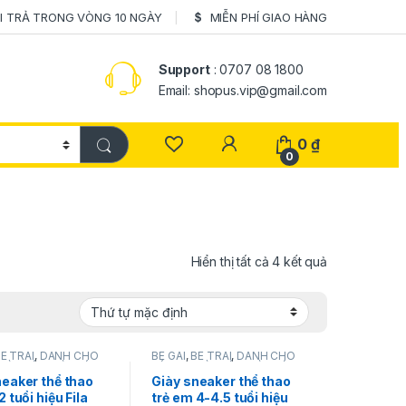
I TRẢ TRONG VÒNG 10 NGÀY
MIỄN PHÍ GIAO HÀNG
Support
: 0707 08 1800
Email: shopus.vip@gmail.com
0
₫
0
Hiển thị tất cả 4 kết quả
É TRAI
,
DÀNH CHO
BÉ GÁI
,
BÉ TRAI
,
DÀNH CHO
GIÀY DÉP
,
GIÀY DÉP
BÉ
,
Fila
,
GIÀY DÉP
,
GIÀY DÉP
neaker thể thao
Giày sneaker thể thao
2 tuổi hiệu Fila
trẻ em 4-4.5 tuổi hiệu