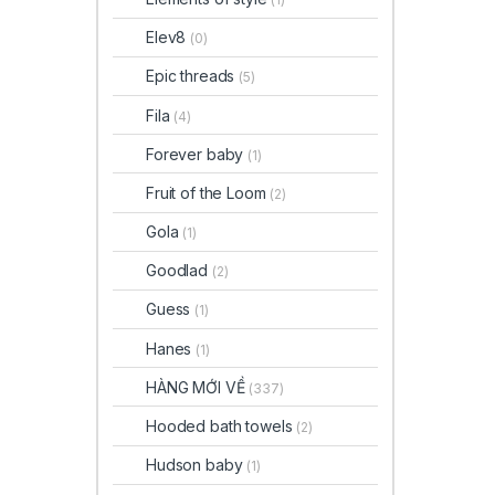
Elev8
(0)
Epic threads
(5)
Fila
(4)
Forever baby
(1)
Fruit of the Loom
(2)
Gola
(1)
Goodlad
(2)
Guess
(1)
Hanes
(1)
HÀNG MỚI VỀ
(337)
Hooded bath towels
(2)
Hudson baby
(1)