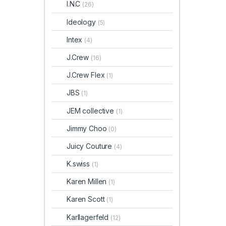
I.N.C
(26)
Ideology
(5)
Intex
(4)
J.Crew
(16)
J.Crew Flex
(1)
JBS
(1)
JEM collective
(1)
Jimmy Choo
(0)
Juicy Couture
(4)
K.swiss
(1)
Karen Millen
(1)
Karen Scott
(1)
Karllagerfeld
(12)