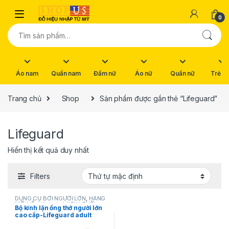
Skip to navigation
Skip to content
0
Tìm kiếm:
Áo nam
Quần nam
Đầm nữ
Áo nữ
Quần nữ
Trẻ e
Trang chủ
Shop
Sản phẩm được gắn thẻ “Lifeguard”
Lifeguard
Hiển thị kết quả duy nhất
Filters
DỤNG CỤ BƠI NGƯỜI LỚN
,
HÀNG
MỚI VỀ
,
Lifeguard
,
NEW
,
THỜI
Bộ kính lặn ống thở người lớn
TRANG NỮ
cao cấp-Lifeguard adult
snorkel set chính hãng hàng