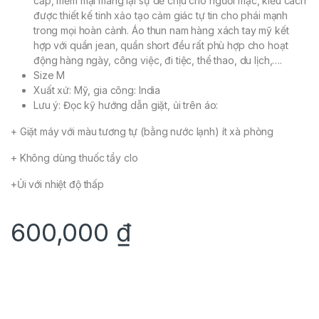
cấp, mềm mại mang lại sự dễ chịu cho người mặc, kiểu cách
được thiết kế tinh xảo tạo cảm giác tự tin cho phái mạnh
trong mọi hoàn cảnh. Áo thun nam hàng xách tay mỹ kết
hợp với quần jean, quần short đều rất phù hợp cho hoạt
động hàng ngày, công việc, đi tiệc, thể thao, du lịch,….
Size M
Xuất xứ: Mỹ, gia công: India
Lưu ý: Đọc kỹ hướng dẫn giặt, ủi trên áo:
+ Giặt máy với màu tương tự (bằng nước lạnh) ít xà phòng
+ Không dùng thuốc tẩy clo
+Ủi với nhiệt độ thấp
600,000
₫