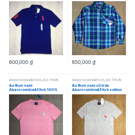
màu xanh dương size L hàng
Hilfiger size L
mỹ chính hãng
800,000
₫
850,000
₫
Abercrombie&Fitch
,
ÁO THUN
Abercrombie&Fitch
,
ÁO THUN
NAM
,
THỜI TRANG NAM
NAM
,
THỜI TRANG NAM
Áo thun nam
Áo thun nam cổ tròn
Abercrombie&Fitch 100%
Abercrombie&Fitch cotton
cotton cổ tròn ngắn tay màu
ngắn tay màu xám size XS
cà rốt size S chính hãng
hàng mỹ chính hãng
hàng mỹ