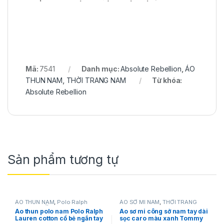
Mã:
7541
Danh mục:
Absolute Rebellion
,
ÁO
THUN NAM
,
THỜI TRANG NAM
Từ khóa:
Absolute Rebellion
Sản phẩm tương tự
ÁO THUN NAM
,
Polo Ralph
ÁO SƠ MI NAM
,
THỜI TRANG
Lauren
,
THỜI TRANG NAM
NAM
,
Tommy Hilfiger
Áo thun polo nam Polo Ralph
Áo sơ mi công sở nam tay dài
Lauren cotton cổ bẻ ngắn tay
sọc caro màu xanh Tommy