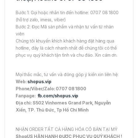
Bước 1: Gọi hoặc nhắn tin đến hotline: 0707 08 1800
(hỗ trợ zalo, imess, viber)
Bước 2: Đọc Mã sản phẩm và nhận tư vấn từ nhân
viên
Chúng tôi khuyến khích khách hàng đặt hàng qua
hotline, đây là cách nhanh nhất để chúng tôi có thể
phục vụ quý khách tận tình và chu đáo. Xin cám ơn.
Mọi thắc mắc, tư vấn và đóng góp ý kiến xin liên hệ:
Web:
shopus.vip
Phone/Viber/Zalo: 0707 08 1800
Fanpage:
fb.com/shopus.vip
Địa chỉ: S502 Vinhomes Grand Park, Nguyễn
Xiển, TP. Thủ Đức, Tp Hồ Chí Minh
NHẬN ORDER TẤT CẢ HÀNG HÓA CÓ BÁN TẠI MỸ
ShopUS HÂN HẠNH ĐƯỢC PHỤC VỤ QUÝ KHÁCH !